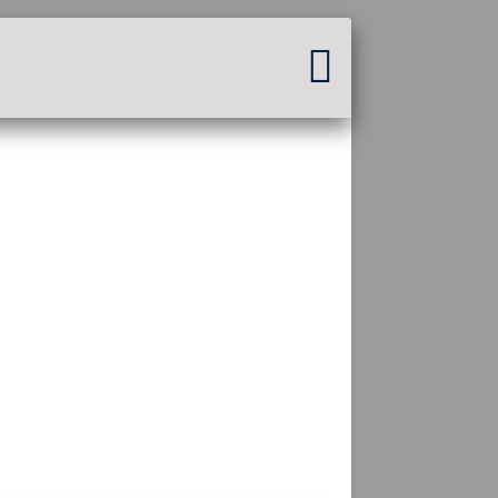
Sie sind nicht angemeldet...
Anmelden
Thema :
Sprache :
deutsch
FR
EN
ES
PT
DE
AR
RU