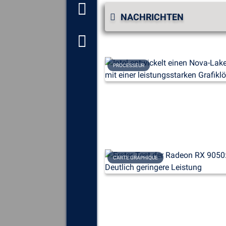
Online-Toolbox
NACHRICHTEN
Forum zur Selbsthilfe
PROCESSEUR
Erkunden
Sie alle
Komponenten, Geräte und
Software, die auf Ihrem
Computer installiert sind.
Diagnostizieren
und beheben
Sie alle Ursachen, die zu
Abstürzen (Bluescreens)
führen.
CARTE GRAPHIQUE
Ermitteln Sie
alle fehlenden
oder nicht aktualisierten Treiber
auf Ihrem System und laden Sie
sie herunter.