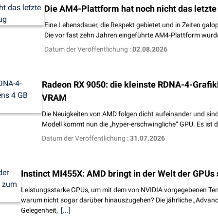
Die AM4-Plattform hat noch nicht das letzte
Eine Lebensdauer, die Respekt gebietet und in Zeiten galop
Die vor fast zehn Jahren eingeführte AM4-Plattform wur
Datum der Veröffentlichung :
02.08.2026
Radeon RX 9050: die kleinste RDNA-4-Grafi
VRAM
Die Neuigkeiten von AMD folgen dicht aufeinander und sind
Modell kommt nun die „hyper-erschwingliche“ GPU. Es ist de
Datum der Veröffentlichung :
31.07.2026
Instinct MI455X: AMD bringt in der Welt der GPU
Leistungsstarke GPUs, um mit dem von NVIDIA vorgegebenen Tempo
warum nicht sogar darüber hinauszugehen? Die jährliche „Advanci
Gelegenheit,
[...]