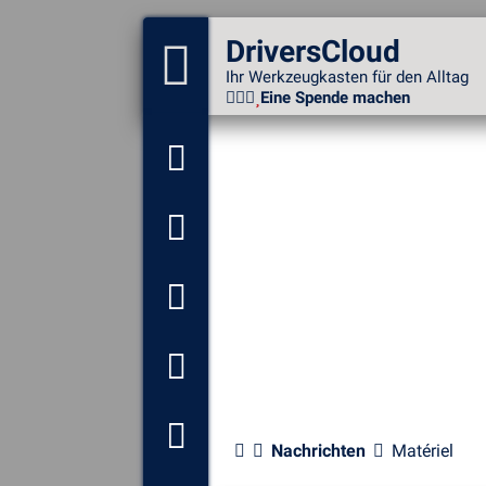
DriversCloud
DriversCloud
Ihr Werkzeugkasten für den
Ihr Werkzeugkasten für den Alltag
Alltag
Eine Spende machen
Eine Spende machen
Alle meine Treiber
aufspüren
Meine Konfiguration
anzeigen
Meinen Computer
überwachen
Analyse Systemabsturz
Nachrichten
Matériel