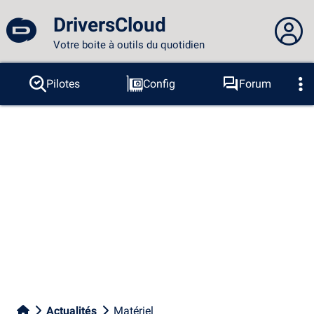
DriversCloud
Votre boite à outils du quotidien
Vous n'êtes pas connecté...
Pilotes
Config
Forum
Sondes
BSOD
Outils
Connexion au site
Thème :
Langue :
français
FR
EN
ES
PT
DE
AR
RU
Facebook
Twitter
Flux RSS
Actualités
Matériel