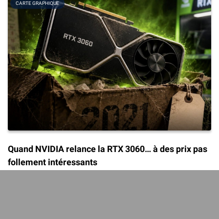
CARTE GRAPHIQUE
Quand NVIDIA relance la RTX 3060… à des prix pas
follement intéressants
Initialement lancée en février 2021, la GeForce RTX 3060 signe son
retour chez certains revendeurs, mais pas encore en France. Les
cartes graphiques sont chères, très chères même, et ce
[...]
Publié le :
08/07/2026