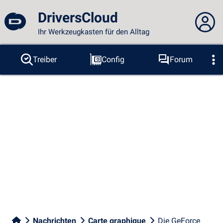
DriversCloud
Ihr Werkzeugkasten für den Alltag
Sie sind nicht angemeldet...
Treiber
Config
Forum
Sonden
BSOD
Tools
Anmelden
Thema :
Sprache :
deutsch
FR
EN
ES
PT
DE
AR
RU
Facebook
Twitter
RSS-Feeds
Nachrichten
Carte graphique
Die GeForce