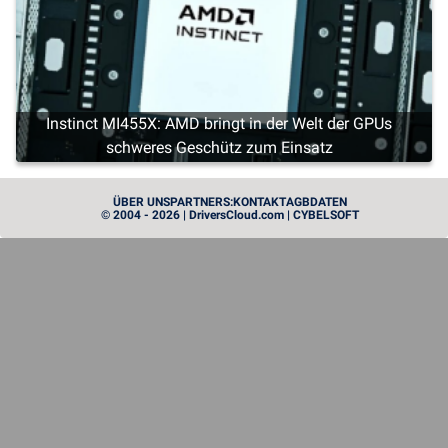
Instinct MI455X: AMD bringt in der Welt der GPUs
schweres Geschütz zum Einsatz
PROCESSEUR
ÜBER UNS
PARTNERS:
KONTAKT
AGB
DATEN
© 2004 - 2026 | DriversCloud.com | CYBELSOFT
Zen 6: AMD stellt seine ersten Prozessoren der neuen
Generation vor