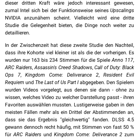
dieser dritten Kraft wäre jedoch interessant gewesen,
zumal Intel sich bei der Funktionsweise seines
Upscalings
NVIDIA anzunähern scheint. Vielleicht wird eine dritte
Studie die Gelegenheit bieten, die Dinge noch weiter zu
detaillieren.
In der Zwischenzeit hat diese zweite Studie den Nachteil,
dass ihre Kohorte viel kleiner ist als die der vorherigen. Es
wurden nur 163 bis 234 Stimmen für die Spiele
Anno 117
,
ARC Raiders
,
Assassin's Creed Shadows
,
Call of Duty: Black
Ops 7
,
Kingdom Come: Deliverance 2
,
Resident Evil
Requiem
und
The Last of Us Part I
abgegeben. Den Spielern
wurden Videos vorgelegt, aus denen sie dann - ohne zu
wissen, welches Video zu welcher Darstellung passt - ihren
Favoriten auswählen mussten. Lustigerweise gaben in den
meisten Fällen mehr als ein Drittel der Abstimmenden an,
dass sie das Ergebnis "gleichwertig" fanden. DLSS 4.5
gewann dennoch recht häufig, mit Stimmen von fast 50 %
für
ARC Raiders
und
Kingdom Come: Deliverance 2
zum