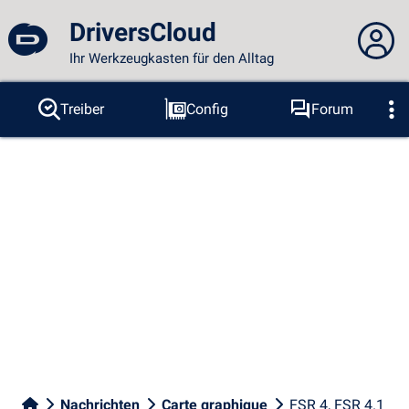
DriversCloud
Ihr Werkzeugkasten für den Alltag
Sie sind nicht angemeldet...
Treiber
Config
Forum
Sonden
BSOD
Tools
Anmelden
Thema :
Sprache :
deutsch
FR
EN
ES
PT
DE
AR
RU
Facebook
Twitter
RSS-Feeds
Nachrichten
Carte graphique
FSR 4, FSR 4.1