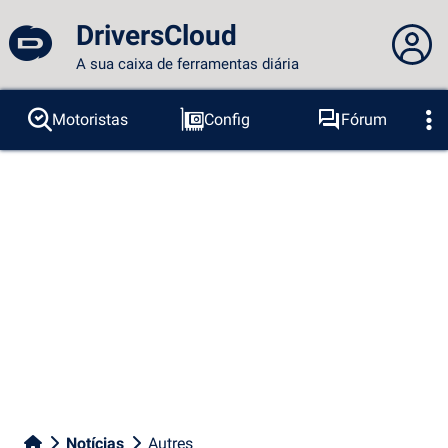
DriversCloud
A sua caixa de ferramentas diária
Você não está logado...
Motoristas
Config
Fórum
Sondas
BSOD
Ferramentas
Acesso ao site
Tema:
Idioma :
português
FR
EN
ES
PT
DE
AR
RU
Facebook
Twitter
fluxo RSS
Notícias
Autres