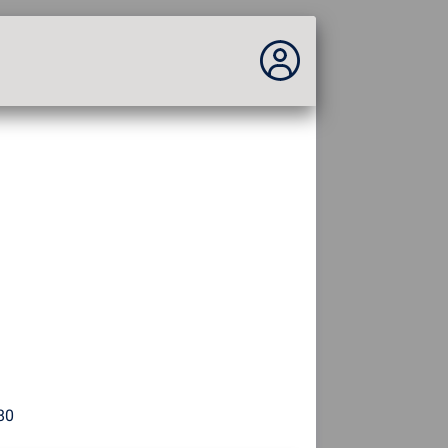
Vous n'êtes pas connecté...
Connexion au site
Thème :
Langue :
français
FR
EN
ES
PT
DE
AR
RU
80