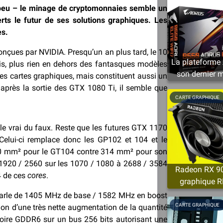
t peu – le minage de cryptomonnaies semble un
s le futur de ses solutions graphiques. Les
es.
nçues par NVIDIA. Presqu’un an plus tard, le 10
La plateforme 
is, plus rien en dehors des fantasques modèles
son dernier m
es cartes graphiques, mais constituent aussi un
après la sortie des GTX 1080 Ti, il semble que
CARTE GRAPHIQUE
r le vrai du faux. Reste que les futures GTX 1170
Celui-ci remplace donc les GP102 et 104 et le
400 mm² pour le GT104 contre 314 mm² pour son
920 / 2560 sur les 1070 / 1080 à 2688 / 3584
Radeon RX 905
4 de ces
cores
.
graphique R
minimum
n parle de 1405 MHz de base / 1582 MHz en boost
CARTE GRAPHIQUE
n d’une très nette augmentation de la quantité
ire GDDR6 sur un bus 256 bits autorisant une