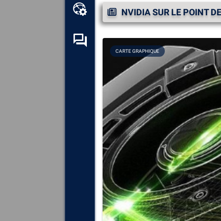
Boîte à outils en ligne
NVIDIA SUR LE POINT D
Forum d’entraide
CARTE GRAPHIQUE
Explorez
tous les composants,
périphériques et logiciels
installés sur votre ordinateur.
Diagnostiquez
et réparez
toutes les causes provoquant
des plantages (écrans bleus).
Détectez
et téléchargez tous
les pilotes manquants ou non
mis à jour sur votre système.