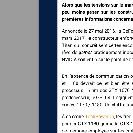
Alors que les tensions sur le m
peu moins peser sur les constr
premières informations concernan
Annoncée le 27 mai 2016, la GeFor
mars 2017, le constructeur enfon
Titan qui concrétisent certes enc
rêve de
gamer
pratiquement inacc
NVIDIA soit enfin sur le point de 
En l’absence de communication offi
et 1180 devrait bel et bien êtr
processus 16 nm des GTX 1070 / 
prédécesseur, le GP104. Logique
sur les 1170 / 1180. Un chiffre t
À en croire
TechPowerUp
, les fr
pour la GTX 1180 quand la GTX 10
de mémoire employée sur les car