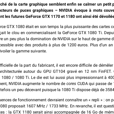
arché de la carte graphique semblent enfin se calmer un peti
ucteurs de puces graphiques – NVIDIA évoque à mots couvert
t les futures GeForce GTX 1170 et 1180 ont ainsi été dévoilé
ce GTX 1080 était en son temps la plus puissante des cartes co
çait le clou en commercialisant la GeForce GTX 1080 Ti. Depu
ore un peu plus la domination de NVIDIA sur le haut de gamme d
essible avec des produits à plus de 1200 euros. Plus d’un an 
dévoiler la gamme suivante.
cielle de la part du fabricant, il est encore difficile de démêle
e architecturée autour du GPU GT104 gravé en 12 nm FinFET. 
1080 / 1080 Ti. Le die est lui aussi plus impressionnant à 
ment, NVIDIA augmente le nombre de
cores
CUDA qui passe de 1
outefois un peu décevant puisque la 1080 Ti dispose déjà de 358
équences de fonctionnement devraient connaître un « repli » : o
80 proposait 1607 MHz / 1733 MHz. En revanche, il est questio
tes : la GTX 1180 serait ainsi accompagnée de 16 Go de mémo