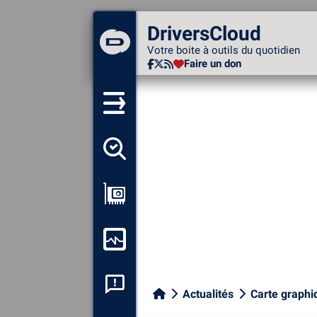
DriversCloud
DriversCloud
Votre boite à outils du
Votre boite à outils du quotidien
quotidien
Faire un don
Faire un don
Détecter tous mes pilotes
Afficher ma configuration
Surveiller mon ordinateur
Analyse plantage système
Actualités
Carte graphi