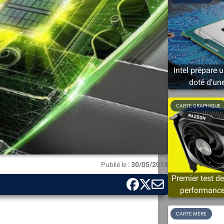
Intel prépare
doté d’un
CARTE GRAPHIQUE
Publié le :
30/05/2018
Premier test d
performances
CARTE MÈRE