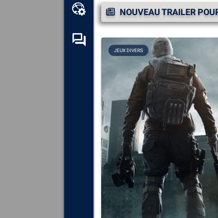
Boîte à outils en ligne
NOUVEAU TRAILER POUR
Forum d’entraide
JEUX DIVERS
Explorez
tous les composants,
périphériques et logiciels
installés sur votre ordinateur.
Diagnostiquez
et réparez
toutes les causes provoquant
des plantages (écrans bleus).
Détectez
et téléchargez tous
les pilotes manquants ou non
mis à jour sur votre système.