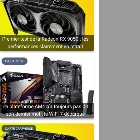
Premier test de la Radeon RX 9050 : les
performances clairement en retrait
CARTE MÈRE
La plateforme AM4 n’a toujours pas dit
son dernier mot : le WiFi 7 débarque
CARTE GRAPHIQUE