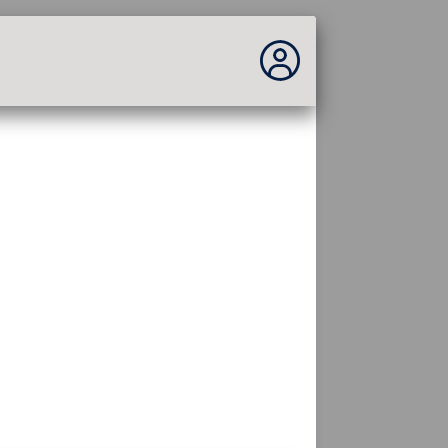
Vous n'êtes pas connecté...
Connexion au site
Thème :
Langue :
français
FR
EN
ES
PT
DE
AR
RU