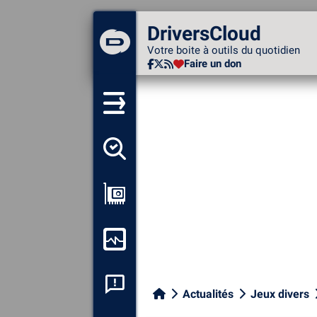
DriversCloud
DriversCloud
Votre boite à outils du
Votre boite à outils du quotidien
quotidien
Faire un don
Faire un don
Détecter tous mes pilotes
Afficher ma configuration
Surveiller mon ordinateur
Analyse plantage système
Actualités
Jeux divers