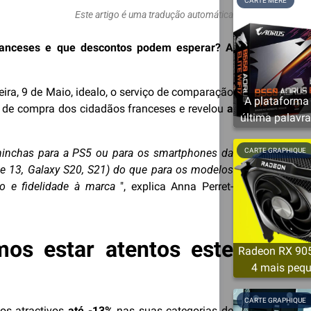
CARTE MÈRE
Este artigo é uma tradução automática
franceses e que descontos podem esperar? A
-feira, 9 de Maio, idealo, o serviço de comparação
A plataforma
os de compra dos cidadãos franceses e revelou
a
última palavra
chinchas para a PS5 ou para os smartphones da
CARTE GRAPHIQUE
e 13, Galaxy S20, S21) do que para os modelos
o e fidelidade à marca
", explica Anna Perret-
os estar atentos este
Radeon RX 905
4 mais peq
mínimo 
CARTE GRAPHIQUE
os atractivos
até -13%
nas suas categorias de