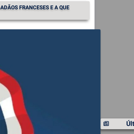
DADÃOS FRANCESES E A QUE
Úl