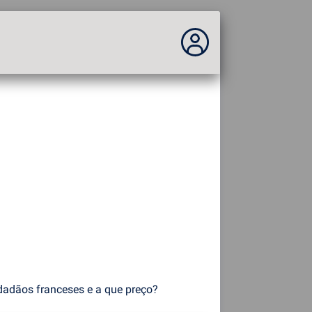
Você não está logado...
Acesso ao site
Tema:
Idioma :
português
FR
EN
ES
PT
DE
AR
RU
dadãos franceses e a que preço?