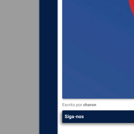
Escrito por
charon
Siga-nos