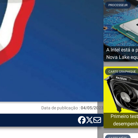
PROCESSEUR
A Intel está a
Nova Lake eq
so
CARTE GRAPHIQUE
Data de publicação :
04/05/2023
Primeiro tes
desempenho