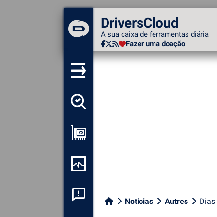
DriversCloud
DriversCloud
A sua caixa de ferramentas
A sua caixa de ferramentas diária
diária
Fazer uma doação
Fazer uma doação
Detectar todos os meus
motoristas
Ver a minha configuração
Monitorizar o meu
computador
Análise de falhas do
Notícias
Autres
Dias
sistema