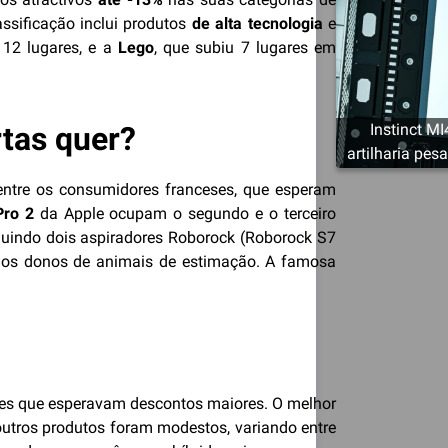
ssificação inclui produtos
de alta tecnologia
e
12 lugares, e a
Lego
, que subiu 7 lugares em
rtas quer?
Instinct M
artilharia pe
ntre os consumidores franceses, que esperam
Pro 2
da Apple ocupam o segundo e o terceiro
cluindo dois aspiradores Roborock (Roborock S7
re os donos de animais de estimação. A famosa
es que esperavam descontos maiores. O melhor
outros produtos foram modestos, variando entre