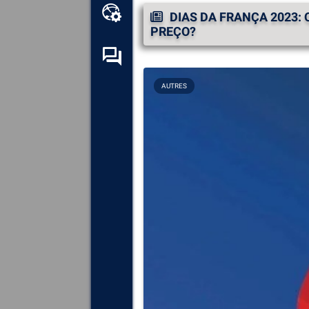
Kit de ferramentas online
DIAS DA FRANÇA 2023:
PREÇO?
Fórum de auto-ajuda
AUTRES
Explore
todos os componentes,
dispositivos e software
instalados no seu computador.
Diagnosticar
e reparar todas as
causas de colisões (telas
azuis).
Detecte
e descarregue
quaisquer drivers em falta ou
desactualizados no seu
sistema.