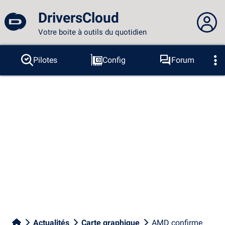
DriversCloud
Votre boite à outils du quotidien
Vous n'êtes pas connecté...
Pilotes
Config
Forum
Sondes
BSOD
Outils
Connexion au site
Thème :
Langue :
français
FR
EN
ES
PT
DE
AR
RU
Facebook
Twitter
Flux RSS
Actualités
Carte graphique
AMD confirme