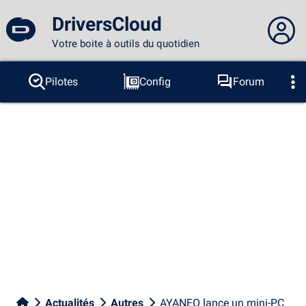
DriversCloud
Votre boite à outils du quotidien
Vous n'êtes pas connecté...
Pilotes
Config
Forum
Sondes
BSOD
Outils
Connexion au site
Thème :
Langue :
français
FR
EN
ES
PT
DE
AR
RU
Facebook
Twitter
Flux RSS
Actualités
Autres
AYANEO lance un mini-PC