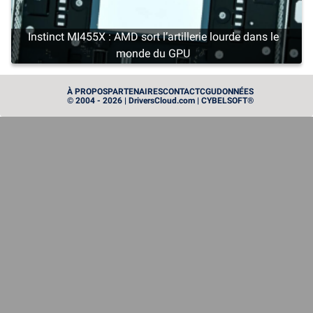
Instinct MI455X : AMD sort l’artillerie lourde dans le
monde du GPU
PROCESSEUR
À PROPOS
PARTENAIRES
CONTACT
CGU
DONNÉES
© 2004 - 2026 | DriversCloud.com | CYBELSOFT®
Zen 6 : AMD présente ses premiers processeurs de
nouvelle génération
MATÉRIEL