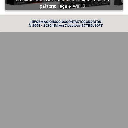
palabra: llega el WiFi 7
CARTE GRAPHIQUE
INFORMACIÓN
SOCIOS
CONTACTO
CGU
DATOS
© 2004 - 2026 | DriversCloud.com | CYBELSOFT
Radeon RX 9050: la tarjeta gráfica RDNA 4 más
pequeña de AMD, con un mínimo de 4 GB de VRAM
CARTE GRAPHIQUE