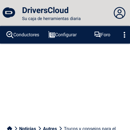
DriversCloud
Su caja de herramientas diaria
No estás conectado...
Conductores
Configurar
Foro
Sondas
BSOD
Herramientas
Acceder al sitio
Tema:
Idioma :
español
FR
EN
ES
PT
DE
AR
RU
Facebook
Twitter
Canal RSS
Noticias
Autres
Trucos y consejos para el