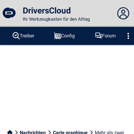
DriversCloud
Ihr Werkzeugkasten für den Alltag
Sie sind nicht angemeldet...
Treiber
Config
Forum
Sonden
BSOD
Tools
Anmelden
Thema :
Sprache :
deutsch
FR
EN
ES
PT
DE
AR
RU
Facebook
Twitter
RSS-Feeds
Nachrichten
Carte graphique
Mehr als zwei