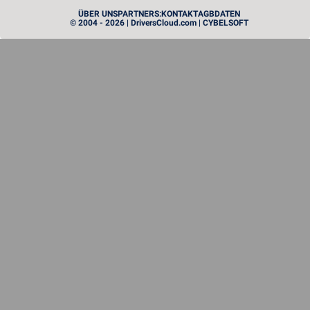
PROCESSEUR
ÜBER UNS
PARTNERS:
KONTAKT
AGB
DATEN
© 2004 - 2026 | DriversCloud.com | CYBELSOFT
Zen 6: AMD stellt seine ersten Prozessoren der neuen
Generation vor
MATÉRIEL