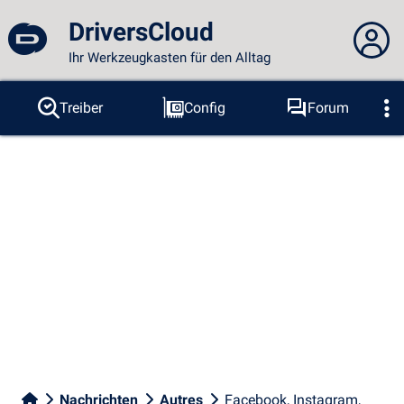
DriversCloud
Ihr Werkzeugkasten für den Alltag
Sie sind nicht angemeldet...
Treiber
Config
Forum
Sonden
BSOD
Tools
Anmelden
Thema :
Sprache :
deutsch
FR
EN
ES
PT
DE
AR
RU
Facebook
Twitter
RSS-Feeds
Nachrichten
Autres
Facebook, Instagram,