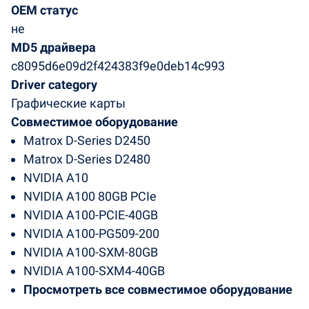
OEM статус
не
MD5 драйвера
c8095d6e09d2f424383f9e0deb14c993
Driver category
Графические карты
Совместимое оборудование
Matrox D-Series D2450
Matrox D-Series D2480
NVIDIA A10
NVIDIA A100 80GB PCIe
NVIDIA A100-PCIE-40GB
NVIDIA A100-PG509-200
NVIDIA A100-SXM-80GB
NVIDIA A100-SXM4-40GB
Просмотреть все совместимое оборудование
...