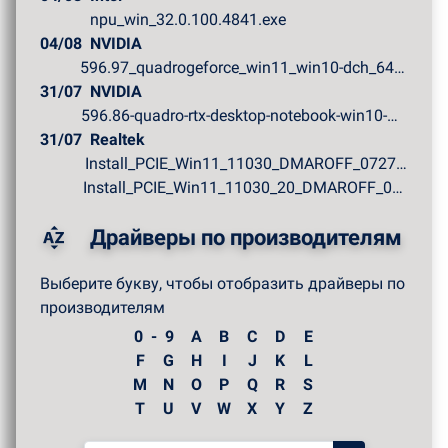
npu_win_32.0.100.4841.exe
04/08
NVIDIA
596.97_quadrogeforce_win11_win10-dch_64bit_internationa...
31/07
NVIDIA
596.86-quadro-rtx-desktop-notebook-win10-win11-64bit-in...
31/07
Realtek
Install_PCIE_Win11_11030_DMAROFF_07272026.zip
Install_PCIE_Win11_11030_20_DMAROFF_07272026.zip
Драйверы по производителям
Выберите букву, чтобы отобразить драйверы по
производителям
0 - 9
A
B
C
D
E
F
G
H
I
J
K
L
M
N
O
P
Q
R
S
T
U
V
W
X
Y
Z