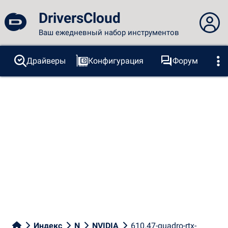
DriversCloud
Ваш ежедневный набор инструментов
Вы не вошли в систему...
Драйверы
Конфигурация
Форум
Зонды
BSOD
Инструменты
Вход на сайт
Тема:
Язык
русский
FR
EN
ES
PT
DE
AR
RU
Facebook
Twitter
RSS-канал
Индекс
N
NVIDIA
610.47-quadro-rtx-