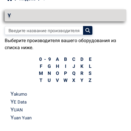
Y
Выберите производителя вашего оборудования из
списка ниже.
0 - 9
A
B
C
D
E
F
G
H
I
J
K
L
M
N
O
P
Q
R
S
T
U
V
W
X
Y
Z
Y
akumo
Y
E Data
Y
UAN
Y
uan Yuan