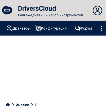
DriversCloud
Ваш ежедневный набор инструментов
Вы не вошли в систему...
Драйверы
Конфигурация
Форум
Зонды
BSOD
Инструменты
Вход на сайт
Тема:
Язык
русский
FR
EN
ES
PT
DE
AR
RU
Facebook
Twitter
RSS-канал
Индекс
Y