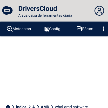
DriversCloud
A sua caixa de ferramentas diária
Você não está logado...
Motoristas
Config
Fórum
Sondas
BSOD
Ferramentas
Acesso ao site
Tema:
Idioma :
português
FR
EN
ES
PT
DE
AR
RU
Facebook
Twitter
fluxo RSS
Índice
A
AMD
whql-amd-software-