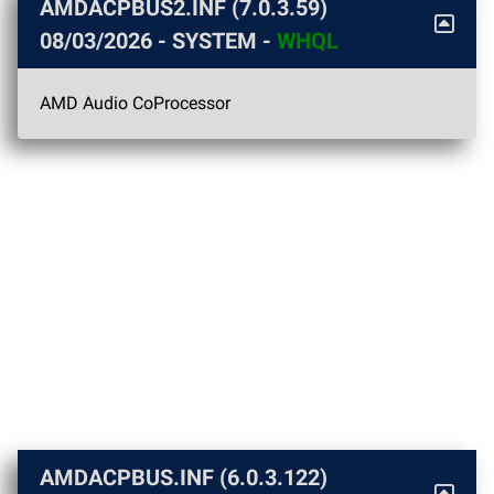
AMDACPBUS2.INF (7.0.3.59)
08/03/2026
- SYSTEM -
WHQL
AMD Audio CoProcessor
AMDACPBUS.INF (6.0.3.122)