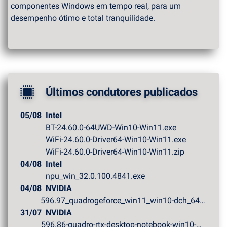
componentes Windows em tempo real, para um
desempenho ótimo e total tranquilidade.
Últimos condutores publicados
05/08
Intel
BT-24.60.0-64UWD-Win10-Win11.exe
WiFi-24.60.0-Driver64-Win10-Win11.exe
WiFi-24.60.0-Driver64-Win10-Win11.zip
04/08
Intel
npu_win_32.0.100.4841.exe
04/08
NVIDIA
596.97_quadrogeforce_win11_win10-dch_64bit_internationa...
31/07
NVIDIA
596.86-quadro-rtx-desktop-notebook-win10-win11-64bit-in...