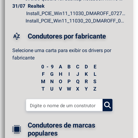
31/07
Realtek
Install_PCIE_Win11_11030_DMAROFF_07272026.zip
Install_PCIE_Win11_11030_20_DMAROFF_07272026.zip
Condutores por fabricante
Selecione uma carta para exibir os drivers por
fabricante
0 - 9
A
B
C
D
E
F
G
H
I
J
K
L
M
N
O
P
Q
R
S
T
U
V
W
X
Y
Z
Condutores de marcas
populares