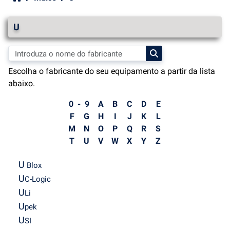
U
Escolha o fabricante do seu equipamento a partir da lista
abaixo.
0 - 9
A
B
C
D
E
F
G
H
I
J
K
L
M
N
O
P
Q
R
S
T
U
V
W
X
Y
Z
U
Blox
U
C-Logic
U
Li
U
pek
U
SI