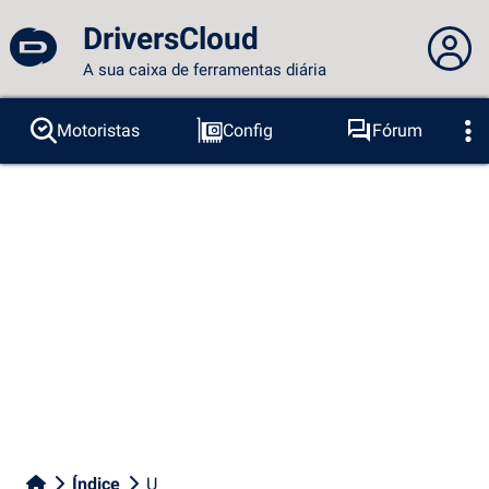
DriversCloud
A sua caixa de ferramentas diária
Você não está logado...
Motoristas
Config
Fórum
Sondas
BSOD
Ferramentas
Acesso ao site
Tema:
Idioma :
português
FR
EN
ES
PT
DE
AR
RU
Facebook
Twitter
fluxo RSS
Índice
U