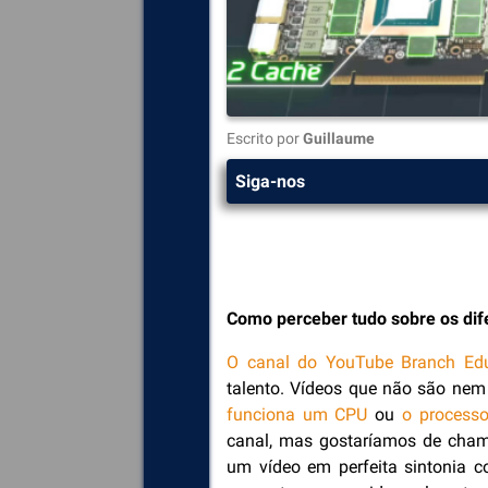
Escrito por
Guillaume
Siga-nos
Como perceber tudo sobre os dife
O canal do YouTube Branch Edu
talento. Vídeos que não são ne
funciona um CPU
ou
o process
canal, mas gostaríamos de chama
um vídeo em perfeita sintonia 