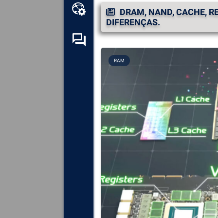
Kit de ferramentas online
DRAM, NAND, CACHE, R
DIFERENÇAS.
Fórum de auto-ajuda
RAM
Explore
todos os componentes,
dispositivos e software
instalados no seu computador.
Diagnosticar
e reparar todas as
causas de colisões (telas
azuis).
Detecte
e descarregue
quaisquer drivers em falta ou
desactualizados no seu
sistema.