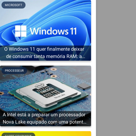
MICROSOFT
O Windows 11 quer finalmente deixar
de consumir tanta memória RAM: a
Microsoft prepara uma cura de
emagrecimento
PROCESSEUR
o
A Intel está a preparar um processador
o
Nova Lake equipado com uma potente
solução gráfica