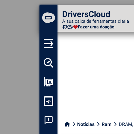
DriversCloud
DriversCloud
A sua caixa de ferramentas
A sua caixa de ferramentas diária
diária
Fazer uma doação
Fazer uma doação
Detectar todos os meus
motoristas
Ver a minha configuração
Monitorizar o meu
computador
Análise de falhas do
Notícias
Ram
DRAM, N
sistema