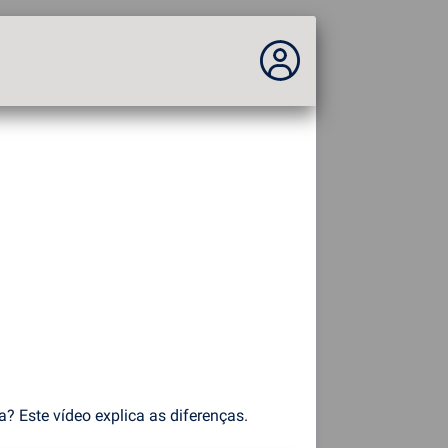
Você não está logado...
Acesso ao site
Tema:
Idioma :
português
FR
EN
ES
PT
DE
AR
RU
? Este vídeo explica as diferenças.