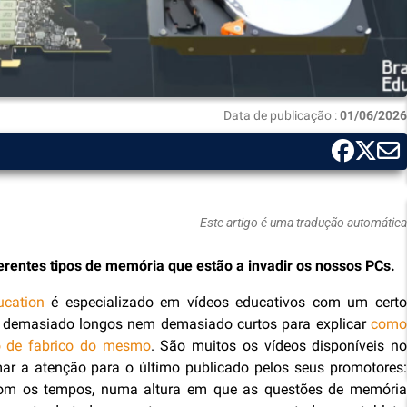
Data de publicação :
01/06/2026
Este artigo é uma tradução automática
rentes tipos de memória que estão a invadir os nossos PCs.
cation
é especializado em vídeos educativos com um cert
m demasiado longos nem demasiado curtos para explicar
como
o de fabrico do mesmo
. São muitos os vídeos disponíveis n
r a atenção para o último publicado pelos seus promotores:
com os tempos, numa altura em que as questões de memória