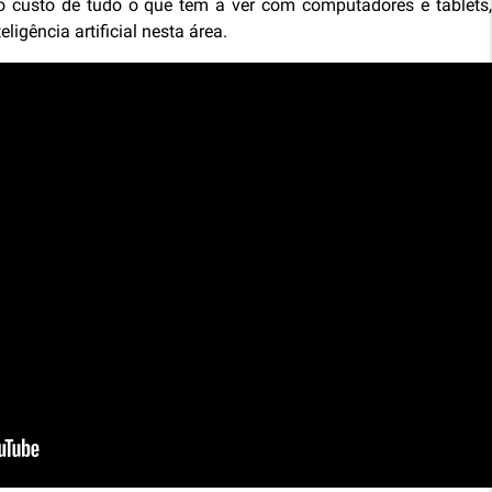
 custo de tudo o que tem a ver com computadores e tablets,
eligência artificial nesta área.