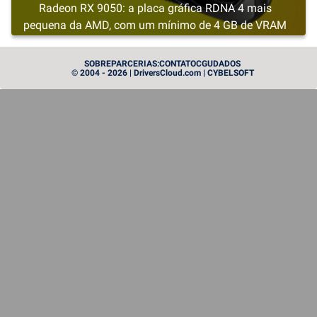
Radeon RX 9050: a placa gráfica RDNA 4 mais
pequena da AMD, com um mínimo de 4 GB de VRAM
CARTE GRAPHIQUE
SOBRE
PARCERIAS:
CONTATO
CGU
DADOS
© 2004 - 2026 | DriversCloud.com | CYBELSOFT
Instinct MI455X: a AMD lança a artilharia pesada no
mundo das GPUs
PROCESSEUR