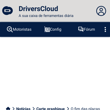
DriversCloud
A sua caixa de ferramentas diária
Você não está logado...
Motoristas
Config
Fórum
Sondas
BSOD
Ferramentas
Acesso ao site
Tema:
Idioma :
português
FR
EN
ES
PT
DE
AR
RU
Facebook
Twitter
fluxo RSS
Notícias
Carte graphique
O fim das placas