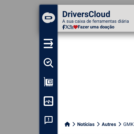
DriversCloud
DriversCloud
A sua caixa de ferramentas
A sua caixa de ferramentas diária
diária
Fazer uma doação
Fazer uma doação
Detectar todos os meus
motoristas
Ver a minha configuração
Monitorizar o meu
computador
Análise de falhas do
Notícias
Autres
GMK:
sistema