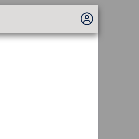
Você não está logado...
Acesso ao site
Tema:
Idioma :
português
FR
EN
ES
PT
DE
AR
RU