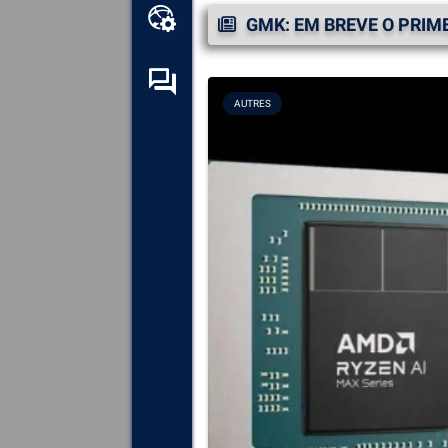
Kit de ferramentas online
GMK: EM BREVE O PRIME
Fórum de auto-ajuda
AUTRES
Explore
todos os componentes,
dispositivos e software
instalados no seu computador.
Diagnosticar
e reparar todas as
causas de colisões (telas
azuis).
Detecte
e descarregue
quaisquer drivers em falta ou
desactualizados no seu
sistema.