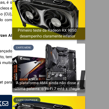
as, é o
cleos e
o (CU),
ado com
Primeiro teste da Radeon RX 9050:
yzen AI
desempenho claramente inferior
CARTE MÈRE
lançado
to, tem
á muito
et para
A plataforma AM4 ainda não disse a
última palavra: o Wi-Fi 7 está a chegar
CARTE GRAPHIQUE