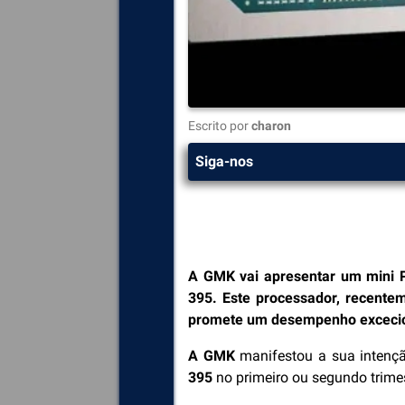
Escrito por
charon
Siga-nos
A GMK vai apresentar um mini P
395. Este processador, recente
promete um desempenho excecio
A GMK
manifestou a sua intençã
395
no primeiro ou segundo trime