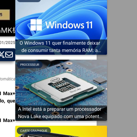
O Windows 11 quer finalmente deixar
01/2025
de consumir tanta memória RAM: a
Microsoft prepara uma cura de
emagrecimento
PROCESSEUR
utomática
AI Max+
lo, que
A Intel está a preparar um processador
Nova Lake equipado com uma potente
I Max+
solução gráfica
CARTE GRAPHIQUE