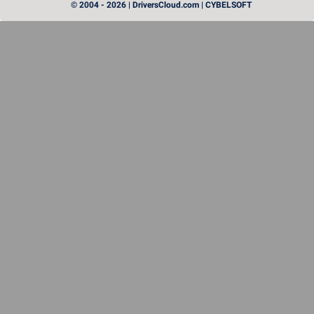
© 2004 - 2026 | DriversCloud.com | CYBELSOFT
Instinct MI455X: a AMD lança a artilharia pesada no
mundo das GPUs
PROCESSEUR