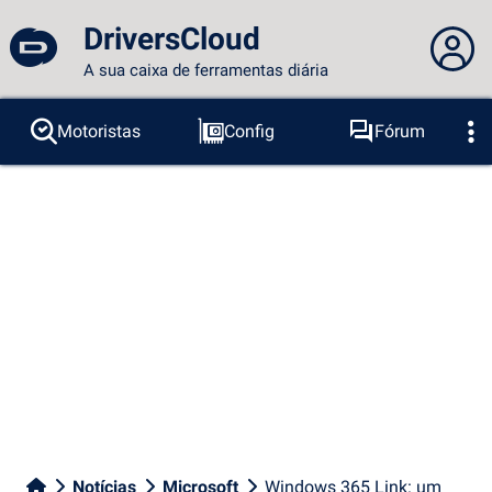
DriversCloud
A sua caixa de ferramentas diária
Você não está logado...
Motoristas
Config
Fórum
Sondas
BSOD
Ferramentas
Acesso ao site
Tema:
Idioma :
português
FR
EN
ES
PT
DE
AR
RU
Facebook
Twitter
fluxo RSS
Notícias
Microsoft
Windows 365 Link: um