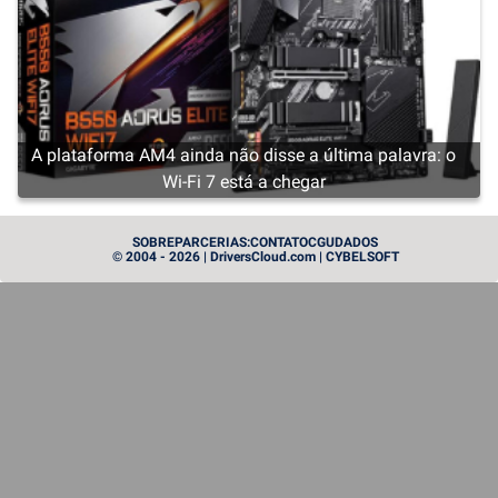
A plataforma AM4 ainda não disse a última palavra: o
Wi-Fi 7 está a chegar
CARTE GRAPHIQUE
SOBRE
PARCERIAS:
CONTATO
CGU
DADOS
© 2004 - 2026 | DriversCloud.com | CYBELSOFT
Radeon RX 9050: a placa gráfica RDNA 4 mais