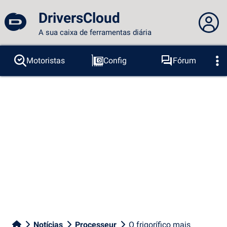
DriversCloud
A sua caixa de ferramentas diária
Você não está logado...
Motoristas
Config
Fórum
Sondas
BSOD
Ferramentas
Acesso ao site
Tema:
Idioma :
português
FR
EN
ES
PT
DE
AR
RU
Facebook
Twitter
fluxo RSS
Notícias
Processeur
O frigorífico mais