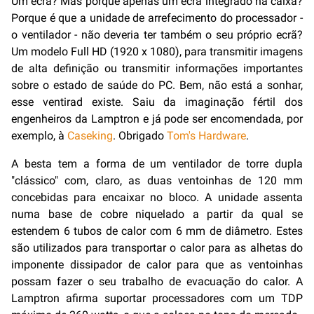
Um ecrã? Mas porquê apenas um ecrã integrado na caixa?
Porque é que a unidade de arrefecimento do processador -
o ventilador - não deveria ter também o seu próprio ecrã?
Um modelo Full HD (1920 x 1080), para transmitir imagens
de alta definição ou transmitir informações importantes
sobre o estado de saúde do PC. Bem, não está a sonhar,
esse ventirad existe. Saiu da imaginação fértil dos
engenheiros da Lamptron e já pode ser encomendada, por
exemplo, à
Caseking
. Obrigado
Tom's Hardware
.
A besta tem a forma de um ventilador de torre dupla
"clássico" com, claro, as duas ventoinhas de 120 mm
concebidas para encaixar no bloco. A unidade assenta
numa base de cobre niquelado a partir da qual se
estendem 6 tubos de calor com 6 mm de diâmetro. Estes
são utilizados para transportar o calor para as alhetas do
imponente dissipador de calor para que as ventoinhas
possam fazer o seu trabalho de evacuação do calor. A
Lamptron afirma suportar processadores com um TDP