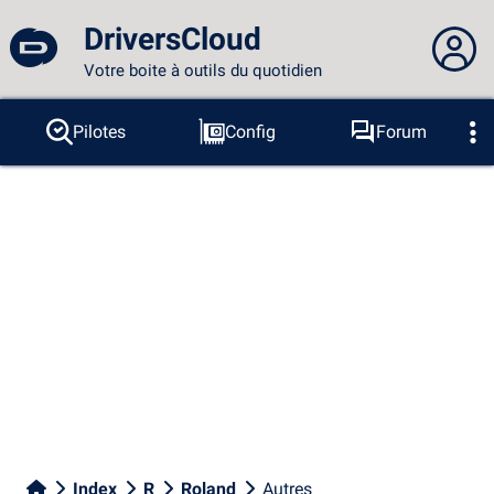
DriversCloud
Votre boite à outils du quotidien
Vous n'êtes pas connecté...
Pilotes
Config
Forum
Sondes
BSOD
Outils
Connexion au site
Thème :
Langue :
français
FR
EN
ES
PT
DE
AR
RU
Facebook
Twitter
Flux RSS
Index
R
Roland
Autres