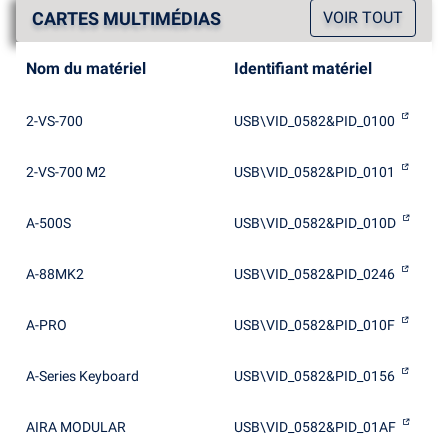
CARTES MULTIMÉDIAS
VOIR TOUT
Nom du matériel
Identifiant matériel
2-VS-700
USB\VID_0582&PID_0100
2-VS-700 M2
USB\VID_0582&PID_0101
A-500S
USB\VID_0582&PID_010D
A-88MK2
USB\VID_0582&PID_0246
A-PRO
USB\VID_0582&PID_010F
A-Series Keyboard
USB\VID_0582&PID_0156
AIRA MODULAR
USB\VID_0582&PID_01AF