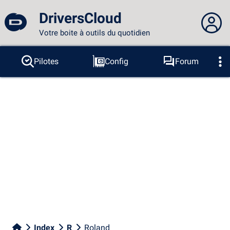
DriversCloud
Votre boite à outils du quotidien
Vous n'êtes pas connecté...
Pilotes
Config
Forum
Sondes
BSOD
Outils
Connexion au site
Thème :
Langue :
français
FR
EN
ES
PT
DE
AR
RU
Facebook
Twitter
Flux RSS
Index
R
Roland