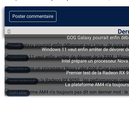
Poster commentaire
Dern
GOG Galaxy pourrait enfin débar
GAMING
Windows 11 veut enfin arrêter de dévorer d
MICROSOFT
Intel prépare un processeur Nova
PROCESSEUR
Premier test de la Radeon RX 9
CARTE GRAPHIQUE
La plateforme AM4 n’a toujours 
CARTE MÈRE