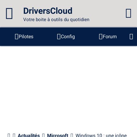
DriversCloud
Votre boite à outils du quotidien
Vous n'êtes pas connecté...
Pilotes
Config
Forum
Sondes
BSOD
Outils
Connexion au site
Thème :
Langue :
français
FR
EN
ES
PT
DE
AR
RU
Facebook
Twitter
Flux RSS
Actualités
Microsoft
Windows 10 : une icône