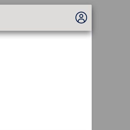
Vous n'êtes pas connecté...
Connexion au site
Thème :
Langue :
français
FR
EN
ES
PT
DE
AR
RU