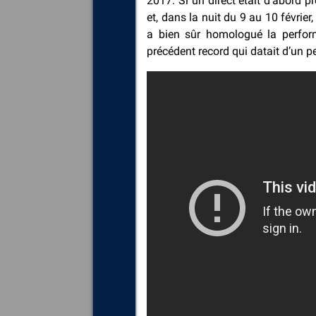
2017. Si un direct était d’abord 
et, dans la nuit du 9 au 10 février
a bien sûr homologué la perform
précédent record qui datait d’un 