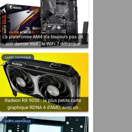
La plateforme AM4 n’a toujours pas dit
son dernier mot : le WiFi 7 débarque
CARTE GRAPHIQUE
Radeon RX 9050 : la plus petite carte
graphique RDNA 4 d’AMD, avec un
minimum de 4 Go de VRAM
CARTE GRAPHIQUE