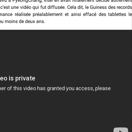
prévu à PyeongChang, Intel en avait finalement décidé autrement
, c’est une vidéo qui fut diffusée. Cela dit, le Guiness des records
ance réalisée préalablement et ainsi effacé des tablettes le
peu moins de deux ans.