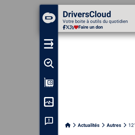
DriversCloud
DriversCloud
Votre boite à outils du
Votre boite à outils du quotidien
quotidien
Faire un don
Faire un don
Détecter tous mes pilotes
Afficher ma configuration
Surveiller mon ordinateur
Analyse plantage système
Actualités
Autres
121