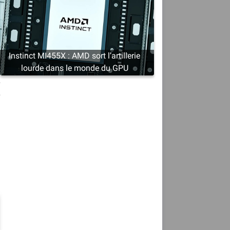
Instinct MI455X : AMD sort l’artillerie
lourde dans le monde du GPU