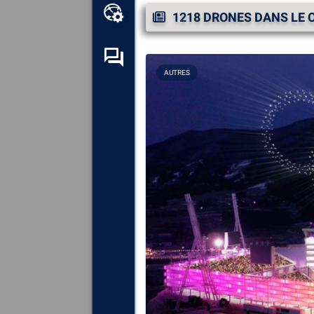
Boîte à outils en ligne
1218 DRONES DANS LE 
Forum d’entraide
AUTRES
Explorez
tous les composants,
périphériques et logiciels
installés sur votre ordinateur.
Diagnostiquez
et réparez
toutes les causes provoquant
des plantages (écrans bleus).
Détectez
et téléchargez tous
les pilotes manquants ou non
mis à jour sur votre système.