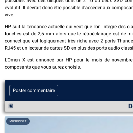
possibles avec des disques durs de 2 To ou deux SSD combi
évolutif. Il devrait donc être possible d’accéder aux composa
vive.
HP suit la tendance actuelle qui veut que l’on intègre des c
touches est de 2,5 mm alors que le rétroéclairage est de mis
connectique est logiquement très riche avec 2 ports Thunder
RJ45 et un lecteur de cartes SD en plus des ports audio class
L’Omen X est annoncé par HP pour le mois de novembre p
composants que vous aurez choisis.
Poster commentaire
D
MICROSOFT