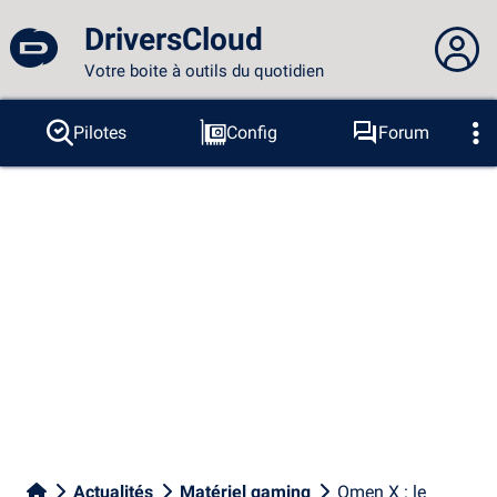
DriversCloud
Votre boite à outils du quotidien
Vous n'êtes pas connecté...
Pilotes
Config
Forum
Sondes
BSOD
Outils
Connexion au site
Thème :
Langue :
français
FR
EN
ES
PT
DE
AR
RU
Facebook
Twitter
Flux RSS
Actualités
Matériel gaming
Omen X : le