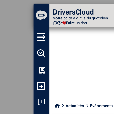
DriversCloud
DriversCloud
Votre boite à outils du
Votre boite à outils du quotidien
quotidien
Faire un don
Faire un don
Détecter tous mes pilotes
Afficher ma configuration
Surveiller mon ordinateur
Analyse plantage système
Actualités
Evènements