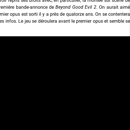
oir repris ses droits avec, en particulier, la montée sur scène de
 première bande-annonce de
Beyond Good Evil 2
. On aurait aim
mier opus est sorti il y a près de quatorze ans. On se contentera
es infos. Le jeu se déroulera avant le premier opus et semble se