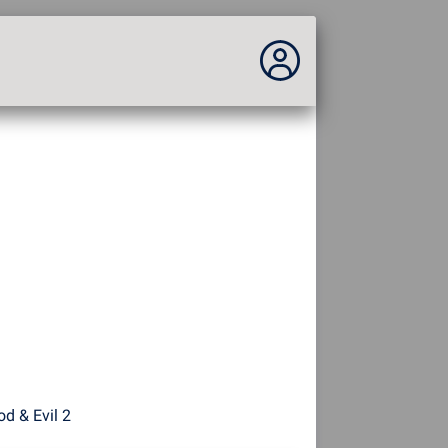
Vous n'êtes pas connecté...
Connexion au site
Thème :
Langue :
français
FR
EN
ES
PT
DE
AR
RU
od & Evil 2