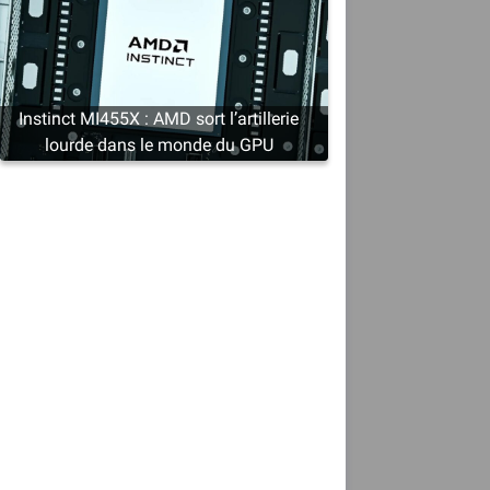
Instinct MI455X : AMD sort l’artillerie
lourde dans le monde du GPU
m