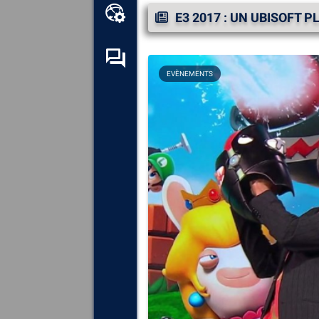
Boîte à outils en ligne
E3 2017 : UN UBISOFT 
Forum d’entraide
EVÈNEMENTS
Explorez
tous les composants,
périphériques et logiciels
installés sur votre ordinateur.
Diagnostiquez
et réparez
toutes les causes provoquant
des plantages (écrans bleus).
Détectez
et téléchargez tous
les pilotes manquants ou non
mis à jour sur votre système.