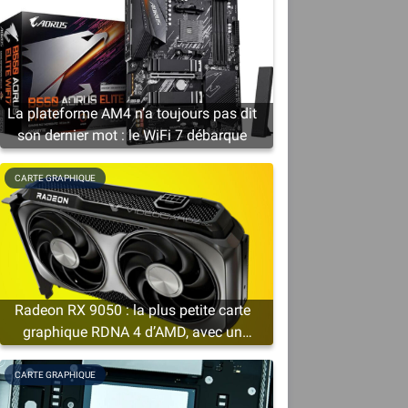
é
La plateforme AM4 n’a toujours pas dit
son dernier mot : le WiFi 7 débarque
CARTE GRAPHIQUE
Radeon RX 9050 : la plus petite carte
graphique RDNA 4 d’AMD, avec un
minimum de 4 Go de VRAM
CARTE GRAPHIQUE