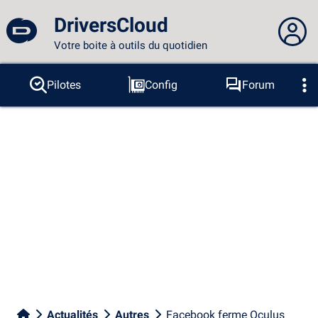
DriversCloud
Votre boite à outils du quotidien
Vous n'êtes pas connecté...
Pilotes
Config
Forum
Sondes
BSOD
Outils
Connexion au site
Thème :
Langue :
français
FR
EN
ES
PT
DE
AR
RU
Facebook
Twitter
Flux RSS
Actualités
Autres
Facebook ferme Oculus