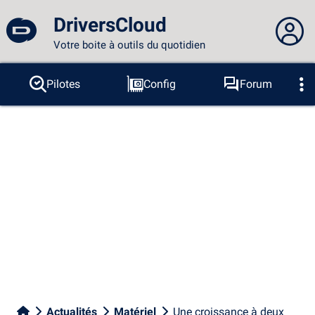
DriversCloud
Votre boite à outils du quotidien
Vous n'êtes pas connecté...
Pilotes
Config
Forum
Sondes
BSOD
Outils
Connexion au site
Thème :
Langue :
français
FR
EN
ES
PT
DE
AR
RU
Facebook
Twitter
Flux RSS
Actualités
Matériel
Une croissance à deux