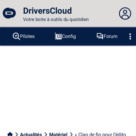
DriversCloud
Votre boite à outils du quotidien
Vous n'êtes pas connecté...
Pilotes
Config
Forum
Sondes
BSOD
Outils
Connexion au site
Thème :
Langue :
français
FR
EN
ES
PT
DE
AR
RU
Facebook
Twitter
Flux RSS
Actualités
Matériel
« Clap de fin pour l’édito