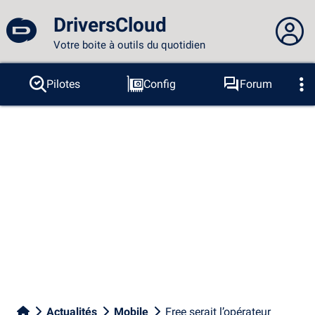
DriversCloud
Votre boite à outils du quotidien
Vous n'êtes pas connecté...
Pilotes
Config
Forum
Sondes
BSOD
Outils
Connexion au site
Thème :
Langue :
français
FR
EN
ES
PT
DE
AR
RU
Facebook
Twitter
Flux RSS
Actualités
Mobile
Free serait l’opérateur