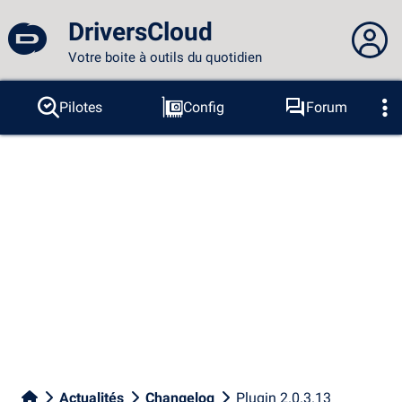
DriversCloud
Votre boite à outils du quotidien
Vous n'êtes pas connecté...
Pilotes
Config
Forum
Sondes
BSOD
Outils
Connexion au site
Thème :
Langue :
français
FR
EN
ES
PT
DE
AR
RU
Facebook
Twitter
Flux RSS
Actualités
Changelog
Plugin 2.0.3.13