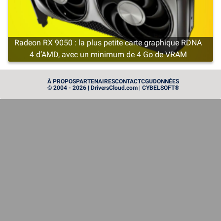
Radeon RX 9050 : la plus petite carte graphique RDNA
4 d’AMD, avec un minimum de 4 Go de VRAM
CARTE GRAPHIQUE
À PROPOS
PARTENAIRES
CONTACT
CGU
DONNÉES
© 2004 - 2026 | DriversCloud.com | CYBELSOFT®
Instinct MI455X : AMD sort l’artillerie lourde dans le
monde du GPU