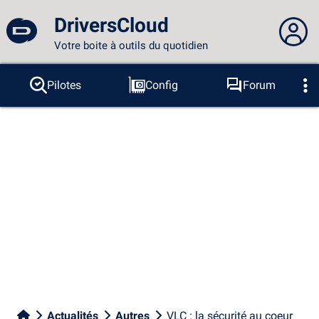
DriversCloud
Votre boite à outils du quotidien
Vous n'êtes pas connecté...
Pilotes
Config
Forum
Sondes
BSOD
Outils
Connexion au site
Thème :
Langue :
français
FR
EN
ES
PT
DE
AR
RU
Facebook
Twitter
Flux RSS
Actualités
Autres
VLC : la sécurité au coeur