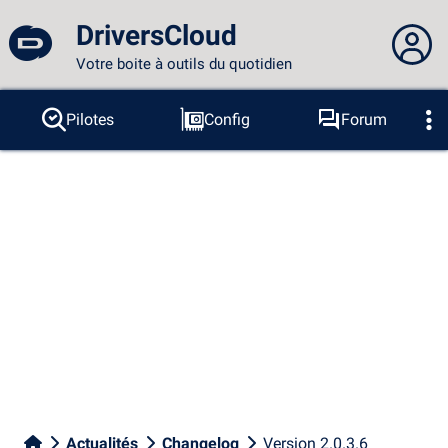
DriversCloud
Votre boite à outils du quotidien
Vous n'êtes pas connecté...
Pilotes
Config
Forum
Sondes
BSOD
Outils
Connexion au site
Thème :
Langue :
français
FR
EN
ES
PT
DE
AR
RU
Facebook
Twitter
Flux RSS
Actualités
Changelog
Version 2.0.3.6