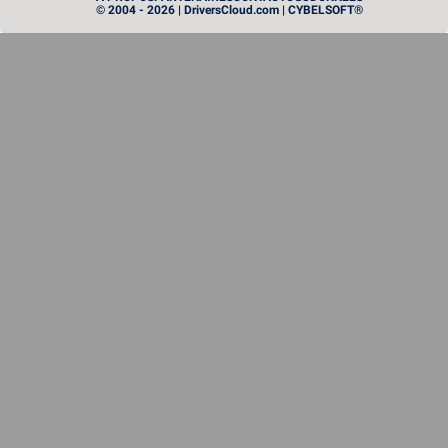
© 2004 - 2026 | DriversCloud.com | CYBELSOFT®
Instinct MI455X : AMD sort l’artillerie lourde dans le
monde du GPU
PROCESSEUR