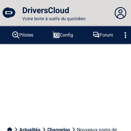
DriversCloud
Votre boite à outils du quotidien
Vous n'êtes pas connecté...
Pilotes
Config
Forum
Sondes
BSOD
Outils
Connexion au site
Thème :
Langue :
français
FR
EN
ES
PT
DE
AR
RU
Facebook
Twitter
Flux RSS
Actualités
Changelog
Nouveaux noms de