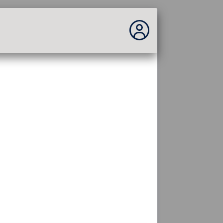
Vous n'êtes pas connecté...
Connexion au site
Thème :
Langue :
français
FR
EN
ES
PT
DE
AR
RU