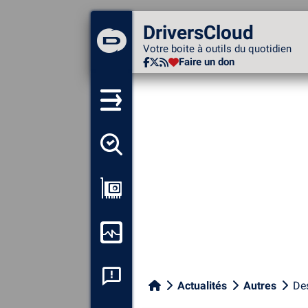
DriversCloud
DriversCloud
Votre boite à outils du
Votre boite à outils du quotidien
quotidien
Faire un don
Faire un don
Détecter tous mes pilotes
Afficher ma configuration
Surveiller mon ordinateur
Analyse plantage système
Actualités
Autres
Des