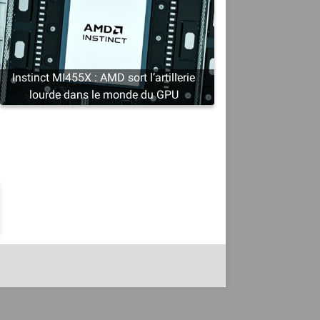
Instinct MI455X : AMD sort l’artillerie
lourde dans le monde du GPU
l