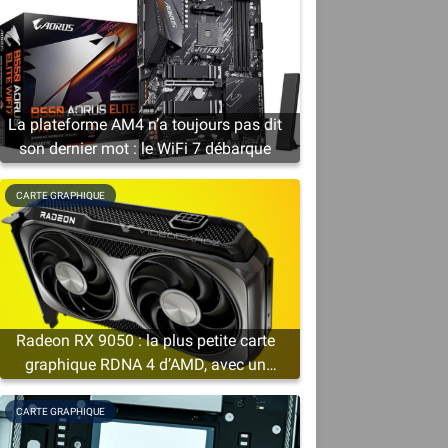
La plateforme AM4 n’a toujours pas dit
son dernier mot : le WiFi 7 débarque
s
CARTE GRAPHIQUE
a
Radeon RX 9050 : la plus petite carte
graphique RDNA 4 d’AMD, avec un
minimum de 4 Go de VRAM
CARTE GRAPHIQUE