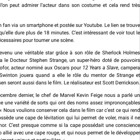
’on peut admirer l’acteur dans son costume et cela rend très
n fan via un smartphone et postée sur Youtube. Le lien se trouve
qu’elle dure plus de 18 minutes. C’est intéressant de voir tout le
écessaires pour tourner une scène.
evenu une véritable star grâce à son rôle de Sherlock Holmes
era le Docteur Stephen Strange, un super-héro doté de pouvoir
iofor, acteur nominé aux Oscars pour
12 Years a Slave
, camper
winton jouera quand a elle le rôle du mentor de Strange et
seront aussi dans le film. Le réalisateur est Scott Derrickson.
embre dernier, le chef de Marvel Kevin Feige nous a parlé un
nce une variété de sorts qui ont des noms assez imprononçables
 « Nous voulions conserver cela dans le film car c’est ce qui rend
ssède une cape de lévitation qui lui permet de voler, mais il ne
r. C’est presque comme si la cape possédait une conscience
o allié avec une cape rouge, et qui nous permet de le développer