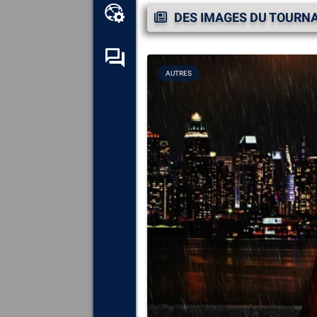
Boîte à outils en ligne
DES IMAGES DU TOURNA
Forum d’entraide
AUTRES
Explorez
tous les composants,
périphériques et logiciels
installés sur votre ordinateur.
Diagnostiquez
et réparez
toutes les causes provoquant
des plantages (écrans bleus).
Détectez
et téléchargez tous
les pilotes manquants ou non
mis à jour sur votre système.