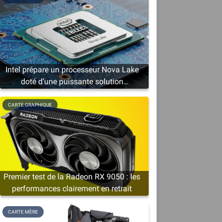
Intel prépare un processeur Nova Lake
doté d’une puissante solution
graphique
CARTE GRAPHIQUE
r
h
Premier test de la Radeon RX 9050 : les
performances clairement en retrait
CARTE MÈRE