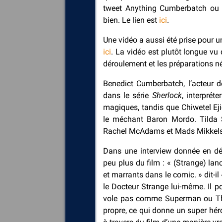
tweet Anything Cumberbatch ou l
bien. Le lien est
ici
.
Une vidéo a aussi été prise pour u
ici
. La vidéo est plutôt longue vu 
déroulement et les préparations n
Benedict Cumberbatch, l’acteur d
dans le série
Sherlock
, interprét
magiques, tandis que Chiwetel Ej
le méchant Baron Mordo. Tilda S
Rachel McAdams et Mads Mikkelsen 
Dans une interview donnée en déc
peu plus du film : « (Strange) la
et marrants dans le comic. » dit-il
le Docteur Strange lui-même. Il po
vole pas comme Superman ou Tho
propre, ce qui donne un super hér