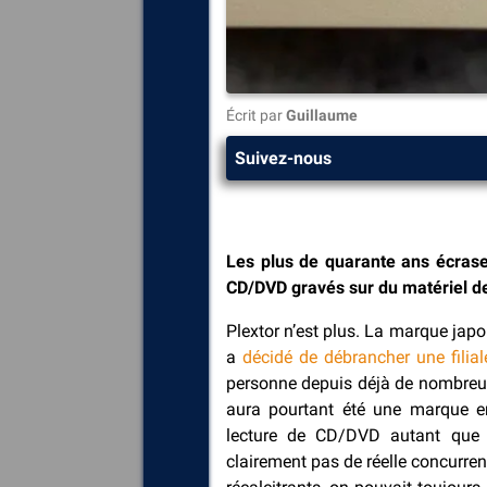
Écrit par
Guillaume
Suivez-nous
Les plus de quarante ans écrase
CD/DVD gravés sur du matériel d
Plextor n’est plus. La marque jap
a
décidé de débrancher une filial
personne depuis déjà de nombreus
aura pourtant été une marque e
lecture de CD/DVD autant que d
clairement pas de réelle concurren