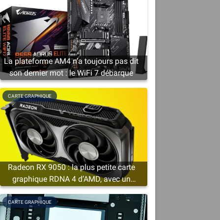
La plateforme AM4 n’a toujours pas dit
son dernier mot : le WiFi 7 débarque
CARTE GRAPHIQUE
Radeon RX 9050 : la plus petite carte
graphique RDNA 4 d’AMD, avec un
minimum de 4 Go de VRAM
CARTE GRAPHIQUE