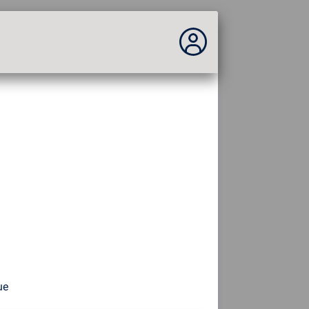
Vous n'êtes pas connecté...
Connexion au site
Thème :
Langue :
français
FR
EN
ES
PT
DE
AR
RU
ue