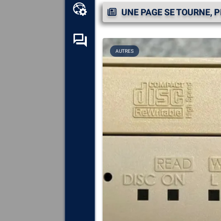
Boîte à outils en ligne
UNE PAGE SE TOURNE, 
Forum d’entraide
AUTRES
Explorez
tous les composants,
périphériques et logiciels
installés sur votre ordinateur.
Diagnostiquez
et réparez
toutes les causes provoquant
des plantages (écrans bleus).
Détectez
et téléchargez tous
les pilotes manquants ou non
mis à jour sur votre système.