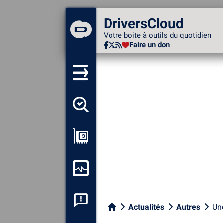
DriversCloud
DriversCloud
Votre boite à outils du
Votre boite à outils du quotidien
quotidien
Faire un don
Faire un don
Détecter tous mes pilotes
Afficher ma configuration
Surveiller mon ordinateur
Analyse plantage système
Actualités
Autres
Une