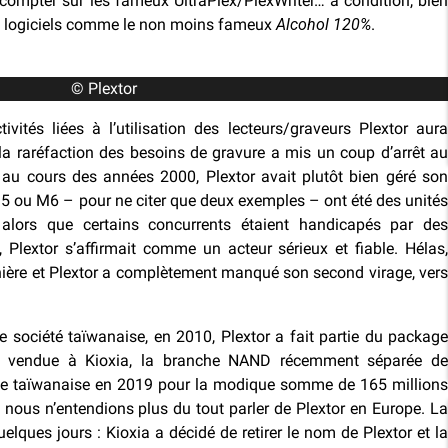
s compter sur les fameux UltraPlex/PlexWriter… à condition, bien
es logiciels comme le non moins fameux
Alcohol 120%
.
© Plextor
tivités liées à l’utilisation des lecteurs/graveurs Plextor aura
a raréfaction des besoins de gravure a mis un coup d’arrêt au
, au cours des années 2000, Plextor avait plutôt bien géré son
5 ou M6 – pour ne citer que deux exemples – ont été des unités
 alors que certains concurrents étaient handicapés par des
 Plextor s’affirmait comme un acteur sérieux et fiable. Hélas,
rnière et Plextor a complètement manqué son second virage, vers
e société taïwanaise, en 2010, Plextor a fait partie du package
st vendue à Kioxia, la branche NAND récemment séparée de
rise taïwanaise en 2019 pour la modique somme de 165 millions
, nous n’entendions plus du tout parler de Plextor en Europe. La
elques jours : Kioxia a décidé de retirer le nom de Plextor et la