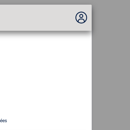
Vous n'êtes pas connecté...
Connexion au site
Thème :
Langue :
français
FR
EN
ES
PT
DE
AR
RU
nées