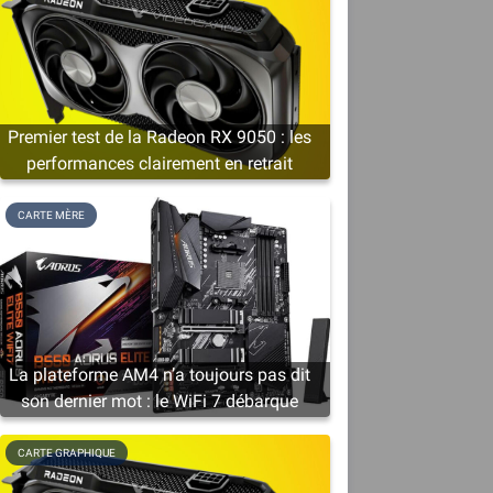
Premier test de la Radeon RX 9050 : les
performances clairement en retrait
CARTE MÈRE
La plateforme AM4 n’a toujours pas dit
e
son dernier mot : le WiFi 7 débarque
CARTE GRAPHIQUE