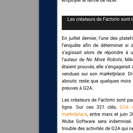
employer le terme de recel.
Les créateurs de
Factorio
sont l
En juillet dernier, l’une des pla
l’enquête afin de déterminer si 
s’agissait alors de répondre à u
l’auteur de
No More Robots
, Mik
étaient prouvés, elle s’engagerait
vendues sur son
marketplace
. D
aboutir, reste que quelques mois 
preuves à G2A.
Les créateurs de
Factorio
sont par
ligne. Sur ces 321 clés,
G2A r
marketplace
, entre mars et juin 
Wube Software sera indemnisé. 
trouble des activités de G2A qui 