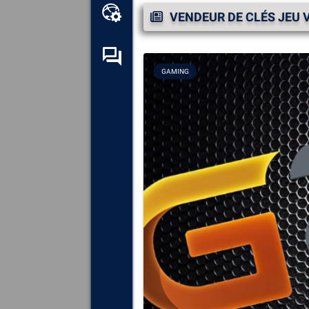
Boîte à outils en ligne
VENDEUR DE CLÉS JEU 
Forum d’entraide
GAMING
Explorez
tous les composants,
périphériques et logiciels
installés sur votre ordinateur.
Diagnostiquez
et réparez
toutes les causes provoquant
des plantages (écrans bleus).
Détectez
et téléchargez tous
les pilotes manquants ou non
mis à jour sur votre système.