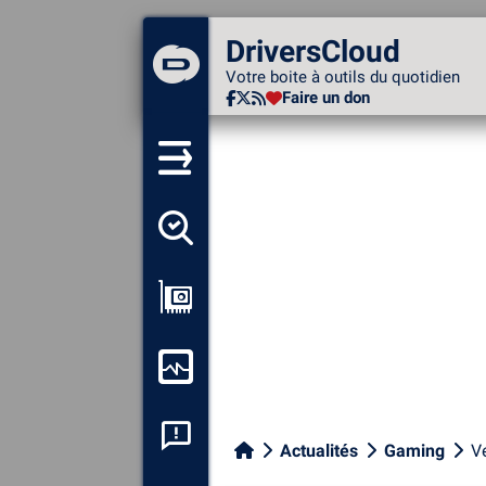
DriversCloud
DriversCloud
Votre boite à outils du
Votre boite à outils du quotidien
quotidien
Faire un don
Faire un don
Détecter tous mes pilotes
Afficher ma configuration
Surveiller mon ordinateur
Analyse plantage système
Actualités
Gaming
V