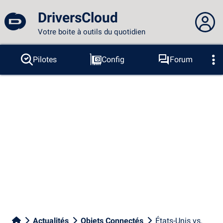
DriversCloud
Votre boite à outils du quotidien
Vous n'êtes pas connecté...
Pilotes
Config
Forum
Sondes
BSOD
Outils
Connexion au site
Thème :
Langue :
français
FR
EN
ES
PT
DE
AR
RU
Facebook
Twitter
Flux RSS
Actualités
Objets Connectés
États-Unis vs.