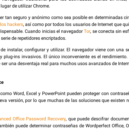
ugar de utilizar Chrome.
er tan seguro y anónimo como sea posible en determinadas cir
los hackers
, así como por todos los usuarios de Internet que qu
dispensable. Cuando inicias el navegador
Tor
, se conecta sin e
a serie de repetidores encriptados.
de instalar, configurar y utilizar. El navegador viene con una 
y plug-ins invasivos. El único inconveniente es el rendimient
er una desventaja real para muchos usos avanzados de Interne
ce
como Word, Excel y PowerPoint pueden proteger con contraseñ
eva versión, por lo que muchas de las soluciones que existen 
anced Office Password Recovery
, que puede descifrar document
también puede determinar contraseñas de Wordperfect Office, Op