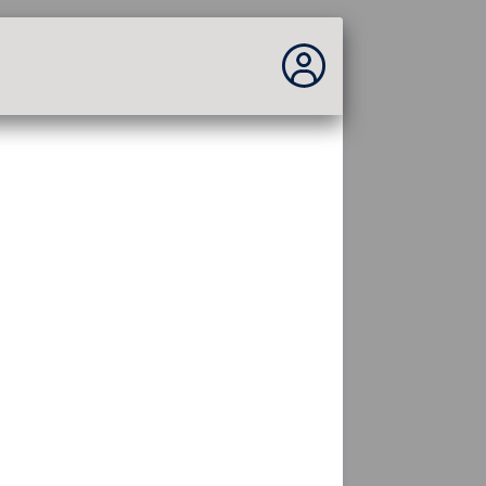
No estás conectado...
Acceder al sitio
Tema:
Idioma :
español
FR
EN
ES
PT
DE
AR
RU