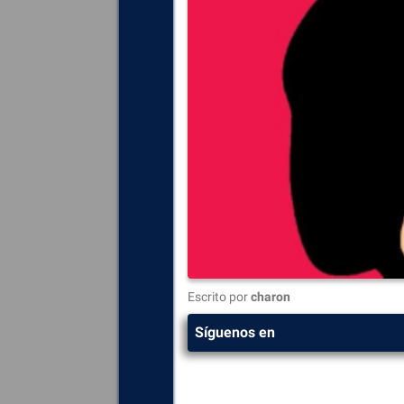
Escrito por
charon
Síguenos en