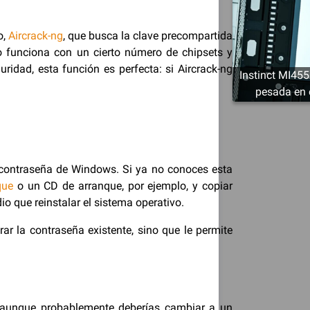
o,
Aircrack-ng
, que busca la clave precompartida
lo funciona con un cierto número de chipsets y
idad, esta función es perfecta: si Aircrack-ng
Instinct MI455
pesada en 
a contraseña de Windows. Si ya no conoces esta
que
o un CD de arranque, por ejemplo, y copiar
 que reinstalar el sistema operativo.
rar la contraseña existente, sino que le permite
a, aunque probablemente deberías cambiar a un