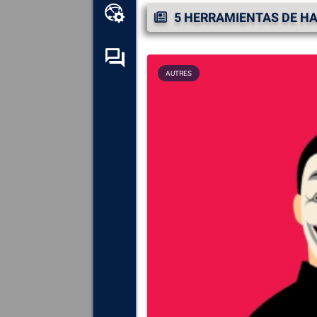
Caja de herramientas en
5 HERRAMIENTAS DE HA
línea
Foro de autoayuda
AUTRES
Explora
todos los
componentes, dispositivos y
software instalados en tu
ordenador.
Diagnosticar
y reparar todas
las causas de los fallos
(pantallas azules).
Detecte
y descargue los
controladores que falten o
estén desactualizados en su
sistema.