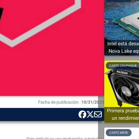
Intel está des
Nova Lake eq
sol
CARTE GRAPHIQUE
Fecha de publicación :
10/31/2023
Primera prueb
un rendimien
CARTE MÈRE
Este artículo es una traducción automática