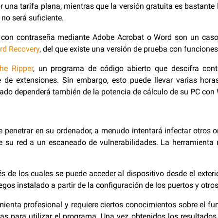
r una tarifa plana, mientras que la versión gratuita es bastante
 no será suficiente.
on contraseña mediante Adobe Acrobat o Word son un caso es
rd Recovery
, del que existe una versión de prueba con funciones
he Ripper
, un programa de código abierto que descifra cont
 de extensiones. Sin embargo, esto puede llevar varias horas
frado dependerá también de la potencia de cálculo de su PC co
e penetrar en su ordenador, a menudo intentará infectar otros 
e su red a un escaneado de vulnerabilidades. La herramienta 
s de los cuales se puede acceder al dispositivo desde el exterio
egos instalado a partir de la configuración de los puertos y otro
nta profesional y requiere ciertos conocimientos sobre el fun
as para utilizar el programa. Una vez obtenidos los resultados,