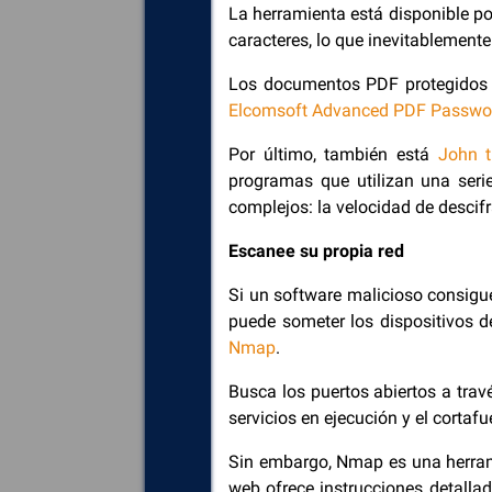
La herramienta está disponible po
caracteres, lo que inevitablemente
Los documentos PDF protegidos c
Elcomsoft Advanced PDF Passwo
Por último, también está
John t
programas que utilizan una serie
complejos: la velocidad de desci
Escanee su propia red
Si un software malicioso consigu
puede someter los dispositivos d
Nmap
.
Busca los puertos abiertos a travé
servicios en ejecución y el cortafu
Sin embargo, Nmap es una herramie
web ofrece instrucciones detallad