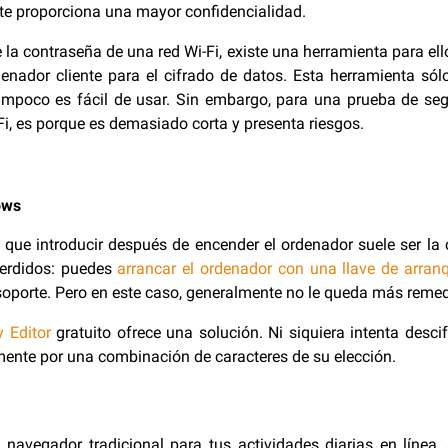
e te proporciona una mayor confidencialidad.
 la contraseña de una red Wi-Fi, existe una herramienta para ell
denador cliente para el cifrado de datos. Esta herramienta só
ampoco es fácil de usar. Sin embargo, para una prueba de segur
Fi, es porque es demasiado corta y presenta riesgos.
ows
 que introducir después de encender el ordenador suele ser l
erdidos: puedes
arrancar el ordenador con una llave de arran
porte. Pero en este caso, generalmente no le queda más remedio
 Editor
gratuito ofrece una solución. Ni siquiera intenta descif
lemente por una combinación de caracteres de su elección.
 navegador tradicional para tus actividades diarias en líne