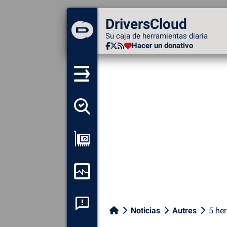
DriversCloud
DriversCloud
Su caja de herramientas diaria
Su caja de herramientas diaria
Hacer un donativo
Hacer un donativo
Detectar todos mis
conductores
Ver mi configuración
Supervisión de mi
ordenador
Análisis de las caídas del
Noticias
Autres
5 he
sistema