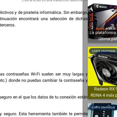
ictivos y de piratería informática. Sin embargo,
tinuación encontrará una selección de dichas
terceros.
La plataforma
última pal
CARTE GRAPHIQUE
las contraseñas Wi-Fi suelen ser muy largas y
, etc.) donde no puedas cambiar la contraseña y
Radeon RX 90
RDNA 4 más p
seguro en el que los datos de tu conexión están
mínimo 
CARTE GRAPHIQUE
 y seguro. Esta herramienta también te permite