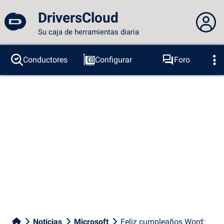
DriversCloud
Su caja de herramientas diaria
No estás conectado...
Conductores
Configurar
Foro
Sondas
BSOD
Herramientas
Acceder al sitio
Tema:
Idioma :
español
FR
EN
ES
PT
DE
AR
RU
Facebook
Twitter
Canal RSS
Noticias
Microsoft
Feliz cumpleaños Word: