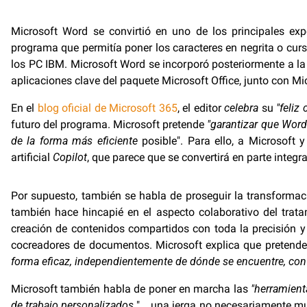
Microsoft Word se convirtió en uno de los principales 
programa que permitía poner los caracteres en negrita o cur
los PC IBM. Microsoft Word se incorporó posteriormente a la
aplicaciones clave del paquete Microsoft Office, junto con Mic
En el
blog oficial de Microsoft 365
, el editor
celebra
su
"feliz
futuro del programa. Microsoft pretende
"garantizar que Word 
de la forma más eficiente
posible". Para ello, a Microsoft 
artificial
Copilot
, que parece que se convertirá en parte integ
Por supuesto, también se habla de proseguir la transformaci
también hace hincapié en el aspecto colaborativo del trata
creación de contenidos compartidos con toda la precisión y 
cocreadores de documentos. Microsoft explica que pretende
forma eficaz, independientemente de dónde se encuentre, con q
Microsoft también habla de poner en marcha las
"herramient
de trabajo personalizados
"... una jerga no necesariamente m