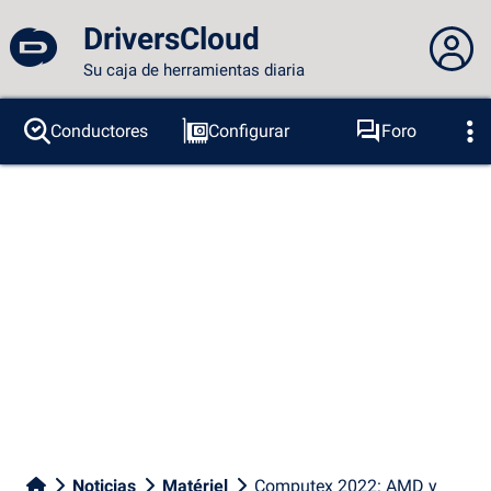
DriversCloud
Su caja de herramientas diaria
No estás conectado...
Conductores
Configurar
Foro
Sondas
BSOD
Herramientas
Acceder al sitio
Tema:
Idioma :
español
FR
EN
ES
PT
DE
AR
RU
Facebook
Twitter
Canal RSS
Noticias
Matériel
Computex 2022: AMD y