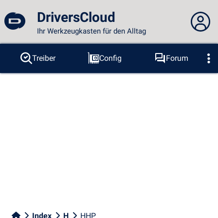
DriversCloud
Ihr Werkzeugkasten für den Alltag
Sie sind nicht angemeldet...
Treiber
Config
Forum
Sonden
BSOD
Tools
Anmelden
Thema :
Sprache :
deutsch
FR
EN
ES
PT
DE
AR
RU
Facebook
Twitter
RSS-Feeds
Index
H
HHP