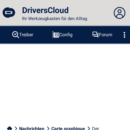
DriversCloud
Ihr Werkzeugkasten für den Alltag
Sie sind nicht angemeldet...
Treiber
Config
Forum
Sonden
BSOD
Tools
Anmelden
Thema :
Sprache :
deutsch
FR
EN
ES
PT
DE
AR
RU
Facebook
Twitter
RSS-Feeds
Nachrichten
Carte graphique
Der