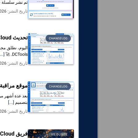
تم نشر سلسلة جد
تاريخ النشر:
026
تحديث DriversCloud: التحسينات، الإصلاحات، وما الجديد
CHANGELOG
اليوم، نطلق مجم
...]
DCTools. 🚀
تاريخ النشر:
026
موقع مراقبة جدي
CHANGELOG
بتصميم
[...]
تاريخ النشر:
026
فريق DriversCloud يتمنى لكم عاما جديدا سعيدا 2026!
VIE DU SITE