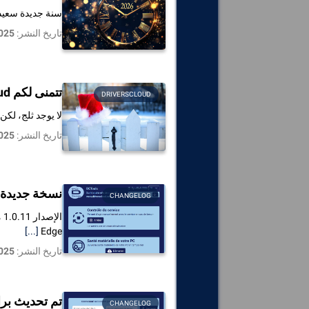
سنة جديدة سعيدة – توقف –
تاريخ النشر:
025
تتمنى لكم DriversCloud عيد ميلاد سعيد جدا!
DRIVERSCLOUD
لا يوجد ثلج، لكن
تاريخ النشر:
025
نسخة جديدة متوفرة: 1
CHANGELOG
[...]
Edge
تاريخ النشر:
025
تم تحديث برامج التشغيل 
CHANGELOG