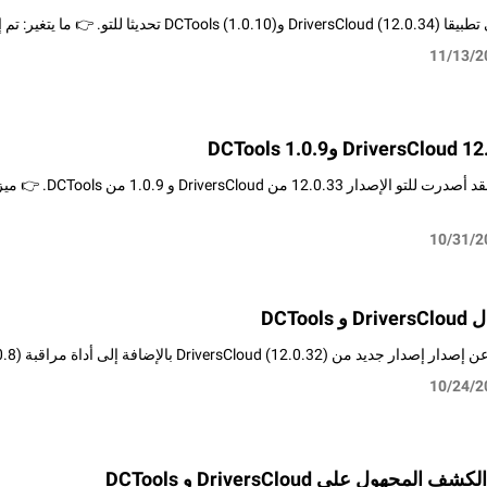
يتغير: تم إصلاح مشكلة الدقة الصغيرة جدا:
11/13/2
مرحبا بالجميع ، لق
10/31/2
DCToo
DriversCl) بالإضافة إلى أداة مراقبة DCTools (1.0.8). يجلب هذا التحديث العديد من
10/24/2
لمجهول على DriversCloud و DCTools