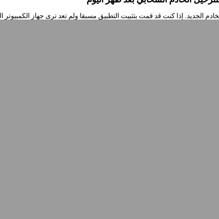
خادم الجديد. إذا كنت قد قمت بتثبيت التطبيق مسبقا ولم تعد ترى جهاز الكمبيوت
[...
05/16/2
رة على الموقع
عض التحسينات على الموقع. فيما يلي ملخص بهذه القائمة: انتقال الموقع إلى . NET9 مع تحسينات أداء الخادم
01/26/2
ا 2025!
12/31/2