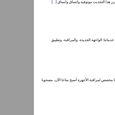
عزز هذا التحديث موثوقية واتساق واتساق
[...]
ماتنا: الواجهة الجديدة، والمراقبة، وتطبيق
م الوصول إلى إنجاز مهم جديد ل DriversCloud. موقع جديد كليا مخصص لمراقبة الأجهزة أصبح متاحا الآن، مصحوبا