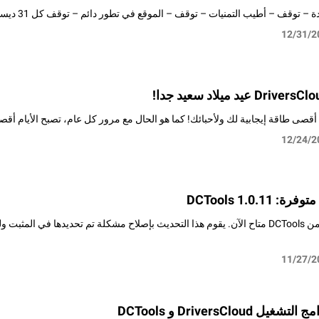
 أطيب التمنيات – توقف – الموقع في تطور دائم – توقف كل 31 ديسمبر، المشهد نفسه تقريبا. نتمنى لبعضنا الخير،
12/31/2
 أقصى طاقة إيجابية لك ولأحبائك! كما هو الحال مع مرور كل عام، تصبح الأيام أق
12/24/2
DCTools 1.0.1
الإصدار 1.0.11 من DCTools متاح الآن. يقوم هذا التحديث بإصلاح مشكلة تم تحديدها
11/27/2
DriversCloud و DCTools