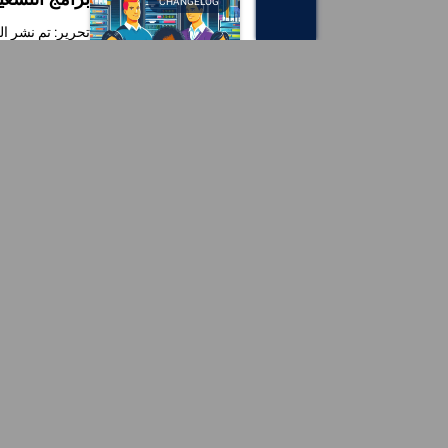
CHANGELOG
تحرير: تم نشر ال
]
DriversCloud.
تاريخ النشر:
025
تحسينات صغي
CHANGELOG
لقد قمت للتو بتحميل ب
تاريخ النشر:
025
DriversCloud يتمنى لكم عاما جديدا سعيدا جد
DRIVERSCLOUD
ينضم إلي فريق DriversCloud في تمنياتك لك ولأحبائك بعام جديد سعيد 2025. لن نفعل أصالة جامحة بينما ينتهي بلطف
تاريخ النشر:
024