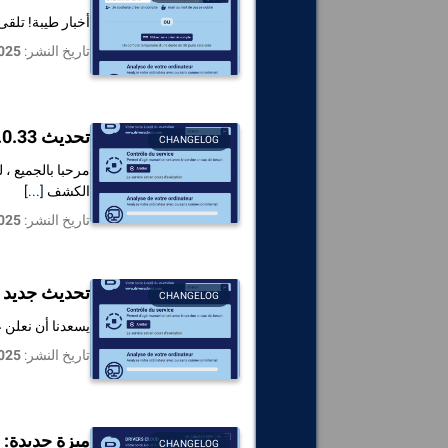
أخبار طيبة! تلقى تطبيقا DriversCloud (12.0.34) وDCTools (1.0.10) تحديثا للتو. 👉 ما 
تاريخ النشر:
025
تحديث DriversCloud 12.0.33 وDCTools 1.0.9
CHANGELOG
الكشف
[...]
تاريخ النشر:
025
تحديث جديد ل DriversCloud و ls
CHANGELOG
يسعدنا أن نعلن عن إصدار إصدار جديد من oud (12.0.32
تاريخ النشر:
025
ميزة جديدة: الكشف ا
CHANGELOG