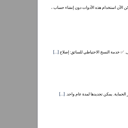
جهول في تطبيقي DriversCloud و DCTools. أصبح من الممكن الآن استخدام هذه الأدوات دون إنشاء حساب ،
ل. ✅ خدمة النسخ الاحتياطي للسائق: إصلاح
[...]
 الحماية. يمكن تجديدها لمدة عام واحد.
[...]