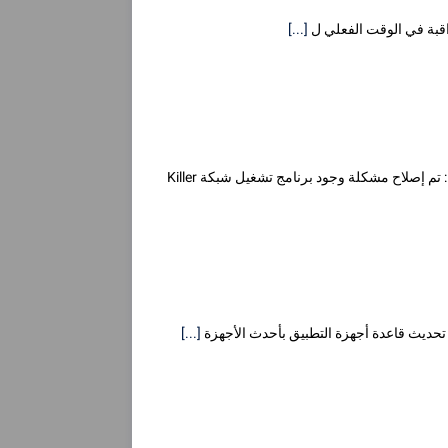
راقبة في الوقت الفعلي ل
[...]
لقد قمنا مؤخرا بتحديث خدمة السائقين على موقعنا. فيما يلي التحسينات الرئيسية التي تم إجراؤها: تم إصلاح مشكلة وجود برنامج تشغيل شبكة Killer
[...]