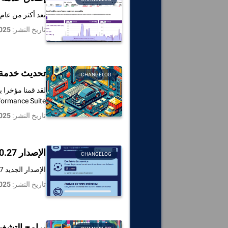
بعد أكثر من عام
تاريخ النشر:
025
تحديث خدمة 
CHANGELOG
formance Suite
تاريخ النشر:
025
الإصدار 12.0.27 من تطبيق DriversCloud عبر الإنترنت
CHANGELOG
الإصدار الجديد 12.0.27 متاح على الإنترنت. سجل التغييرات: تحديث محرك CPUZ بأحدث الأجهزة تحديث قاعدة أجهزة التطبيق بأحدث الأجهزة
تاريخ النشر:
025
برامج التشغي