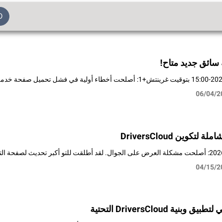
D
سائق جديد متاح!
06/04/2
لتكوين DriversCloud
04/15/2
نية DriversCloud التحتية