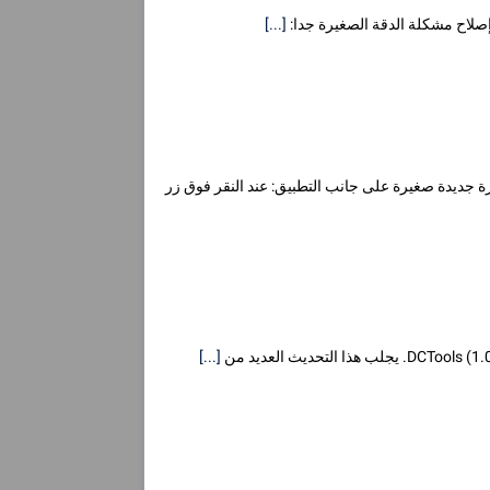
[...]
د أصدرت للتو الإصدار 12.0.33 من DriversCloud و 1.0.9 من DCTools. 👉 ميزة جديدة صغيرة على جانب التطبيق: عند النقر فوق زر
[...]