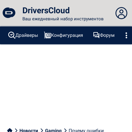
DriversCloud
Ваш ежедневный набор инструментов
Вы не вошли в систему...
Драйверы
Конфигурация
Форум
Зонды
BSOD
Инструменты
Вход на сайт
Тема:
Язык
русский
FR
EN
ES
PT
DE
AR
RU
Facebook
Twitter
RSS-канал
Новости
Gaming
Почему ошибки