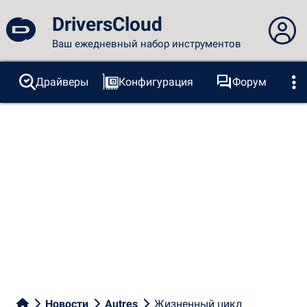
DriversCloud
Ваш ежедневный набор инструментов
Вы не вошли в систему...
Драйверы
Конфигурация
Форум
Зонды
BSOD
Инструменты
Вход на сайт
Тема:
Язык
русский
FR
EN
ES
PT
DE
AR
RU
Facebook
Twitter
RSS-канал
Новости
Autres
Жизненный цикл