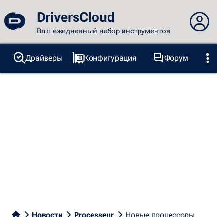
DriversCloud
Ваш ежедневный набор инструментов
Вы не вошли в систему...
Драйверы
Конфигурация
Форум
Зонды
BSOD
Инструменты
Вход на сайт
Тема:
Язык
русский
FR
EN
ES
PT
DE
AR
RU
Facebook
Twitter
RSS-канал
Новости
Processeur
Новые процессоры