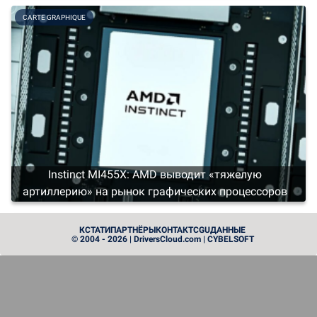
видеопамяти не менее 4 ГБ
CARTE GRAPHIQUE
Instinct MI455X: AMD выводит «тяжелую
артиллерию» на рынок графических процессоров
PROCESSEUR
КСТАТИ
ПАРТНЁРЫ
КОНТАКТ
CGU
ДАННЫЕ
© 2004 - 2026 | DriversCloud.com | CYBELSOFT