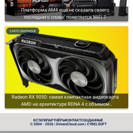
Платформа AM4 еще не сказала своего
последнего слова: появляется WiFi 7
CARTE GRAPHIQUE
Radeon RX 9050: самая компактная видеокарта
AMD на архитектуре RDNA 4 с объемом
видеопамяти не менее 4 ГБ
CARTE GRAPHIQUE
КСТАТИ
ПАРТНЁРЫ
КОНТАКТ
CGU
ДАННЫЕ
© 2004 - 2026 | DriversCloud.com | CYBELSOFT