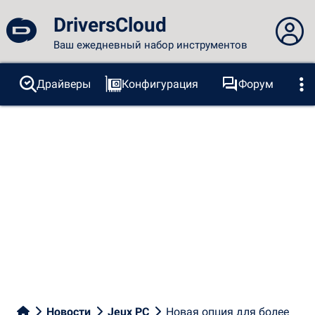
DriversCloud
Ваш ежедневный набор инструментов
Вы не вошли в систему...
Драйверы
Конфигурация
Форум
Зонды
BSOD
Инструменты
Вход на сайт
Тема:
Язык
русский
FR
EN
ES
PT
DE
AR
RU
Facebook
Twitter
RSS-канал
Новости
Jeux PC
Новая опция для более